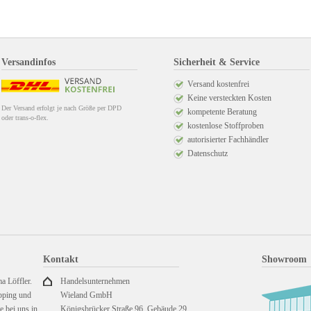
Versandinfos
Sicherheit & Service
Versand kostenfrei
Keine versteckten Kosten
Der Versand erfolgt je nach Größe per DPD
kompetente Beratung
oder trans-o-flex.
kostenlose Stoffproben
autorisierter Fachhändler
Datenschutz
Kontakt
Showroom
a Löffler.
Handelsunternehmen
pping und
Wieland GmbH
 bei uns in
Königsbrücker Straße 96, Gebäude 29