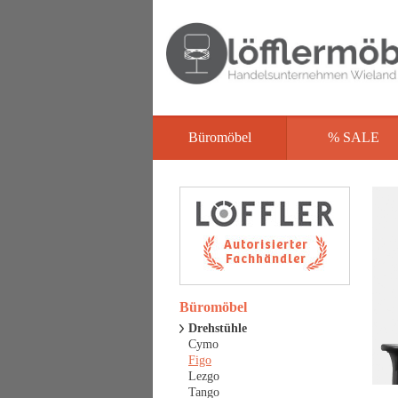
Büromöbel
% SALE
Büromöbel
Drehstühle
Cymo
Figo
Lezgo
Tango