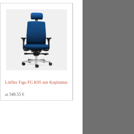
Löffler Figo FG K95 mit Kopfstütze
540,55 €
ab