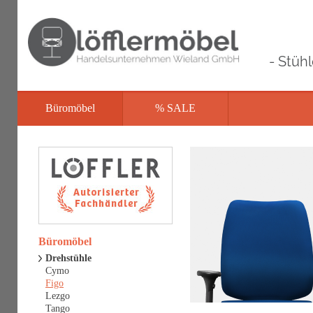
- Stüh
Büromöbel
% SALE
Büromöbel
Drehstühle
Cymo
Figo
Lezgo
Tango