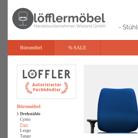
- Stüh
Büromöbel
% SALE
Büromöbel
Drehstühle
Cymo
Figo
Lezgo
Tango