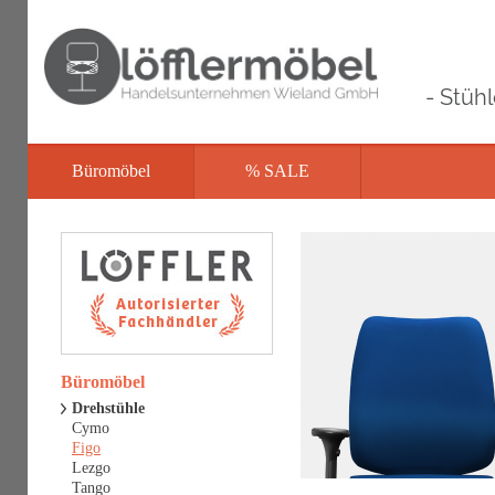
- Stüh
Büromöbel
% SALE
Büromöbel
Drehstühle
Cymo
Figo
Lezgo
Tango