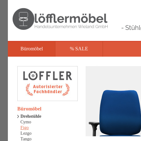
- Stüh
Büromöbel
% SALE
Büromöbel
Drehstühle
Cymo
Figo
Lezgo
Tango