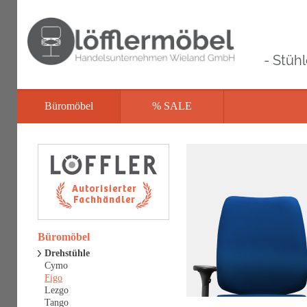
- Stüh
Büromöbel
% SALE
Büromöbel
Drehstühle
Cymo
Figo
Lezgo
Tango