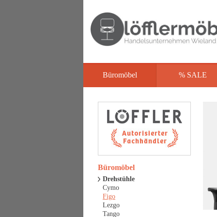
Büromöbel
% SALE
Büromöbel
Drehstühle
Cymo
Figo
Lezgo
Tango