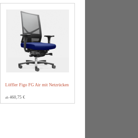
Löffler Figo FG Air mit Netzrücken
460,75 €
ab