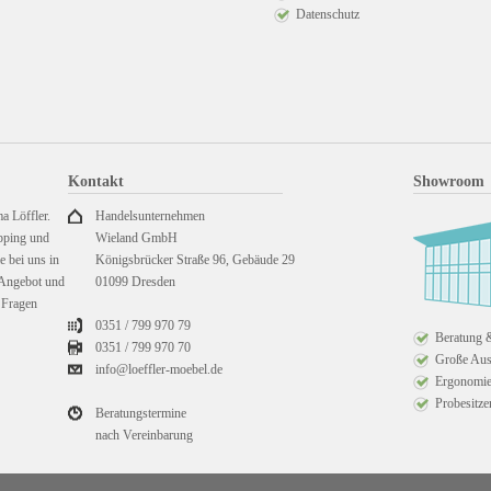
Datenschutz
Kontakt
Showroom
a Löffler.
Handelsunternehmen
pping und
Wieland GmbH
 bei uns in
Königsbrücker Straße 96, Gebäude 29
 Angebot und
01099 Dresden
e Fragen
0351 / 799 970 79
Beratung 
0351 /
799 970 70
Große Au
info@loeffler-moebel.de
Ergonomie
Probesitze
Beratungstermine
nach Vereinbarung