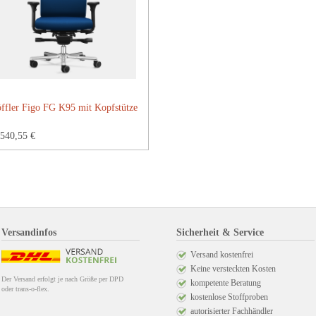
ffler Figo FG K95 mit Kopfstütze
540,55 €
Versandinfos
Sicherheit & Service
Versand kostenfrei
Keine versteckten Kosten
Der Versand erfolgt je nach Größe per DPD
kompetente Beratung
oder trans-o-flex.
kostenlose Stoffproben
autorisierter Fachhändler