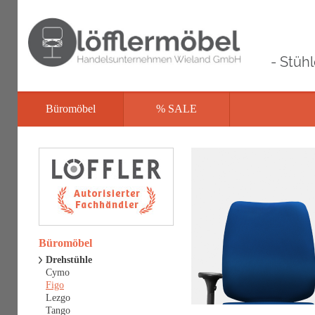
- Stüh
Büromöbel
% SALE
Büromöbel
Drehstühle
Cymo
Figo
Lezgo
Tango