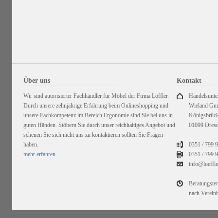
Über uns
Kontakt
Wir sind autorisierter Fachhändler für Möbel der Firma Löffler.
Handelsunt
Durch unsere zehnjährige Erfahrung beim Onlineshopping und
Wieland G
unsere Fachkompetenz im Bereich Ergonomie sind Sie bei uns in
Königsbrück
guten Händen. Stöbern Sie durch unser reichhaltiges Angebot und
01099 Dres
scheuen Sie sich nicht uns zu kontaktieren sollten Sie Fragen
haben.
0351 / 799 
mehr erfahren
0351 /
799 9
info@loeffl
Beratungste
nach Verein