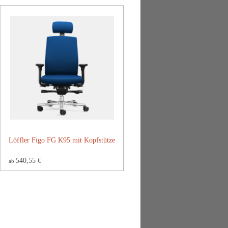
Löffler Figo FG K95 mit Kopfstütze
540,55 €
ab