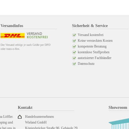
Versandinfos
Sicherheit & Service
Versand kostenfrei
Keine versteckten Kosten
Der Versand erfolgt je nach Größe per DPD
kompetente Beratung
oder trans-o-flex.
kostenlose Stoffproben
autorisierter Fachhändler
Datenschutz
Kontakt
Showroom
a Löffler.
Handelsunternehmen
pping und
Wieland GmbH
 bei uns in
Königsbrücker Straße 96, Gebäude 29