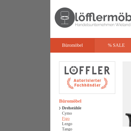
Büromöbel
% SALE
Büromöbel
Drehstühle
Cymo
Figo
Lezgo
Tango