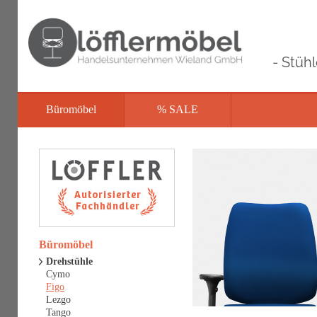
- Stüh
Büromöbel
% SALE
Büromöbel
Drehstühle
Cymo
Figo
Lezgo
Tango