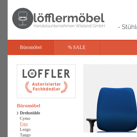
- Stüh
Büromöbel
% SALE
Büromöbel
Drehstühle
Cymo
Figo
Lezgo
Tango