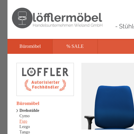
- Stüh
Büromöbel
% SALE
Büromöbel
Drehstühle
Cymo
Figo
Lezgo
Tango