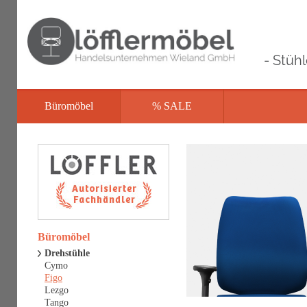
- Stüh
Büromöbel
% SALE
Büromöbel
Drehstühle
Cymo
Figo
Lezgo
Tango