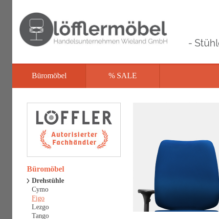
- Stüh
Büromöbel
% SALE
Büromöbel
Drehstühle
Cymo
Figo
Lezgo
Tango