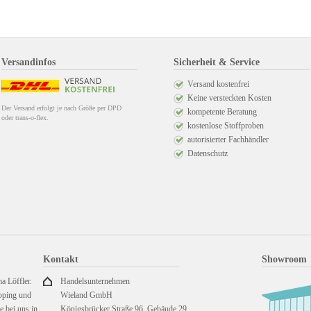
Versandinfos
Sicherheit & Service
Versand kostenfrei
Keine versteckten Kosten
Der Versand erfolgt je nach Größe per DPD
kompetente Beratung
oder trans-o-flex.
kostenlose Stoffproben
autorisierter Fachhändler
Datenschutz
Kontakt
Showroom
a Löffler.
Handelsunternehmen
pping und
Wieland GmbH
 bei uns in
Königsbrücker Straße 96, Gebäude 29