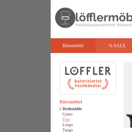
Büromöbel
% SALE
Büromöbel
Drehstühle
Cymo
Figo
Lezgo
Tango