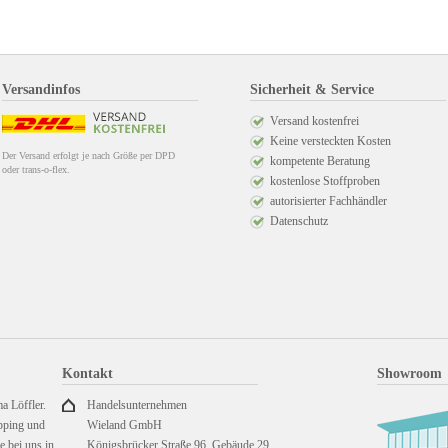
Versandinfos
Sicherheit & Service
Versand kostenfrei
Keine versteckten Kosten
Der Versand erfolgt je nach Größe per DPD
kompetente Beratung
oder trans-o-flex.
kostenlose Stoffproben
autorisierter Fachhändler
Datenschutz
Kontakt
Showroom
a Löffler.
Handelsunternehmen
pping und
Wieland GmbH
 bei uns in
Königsbrücker Straße 96, Gebäude 29