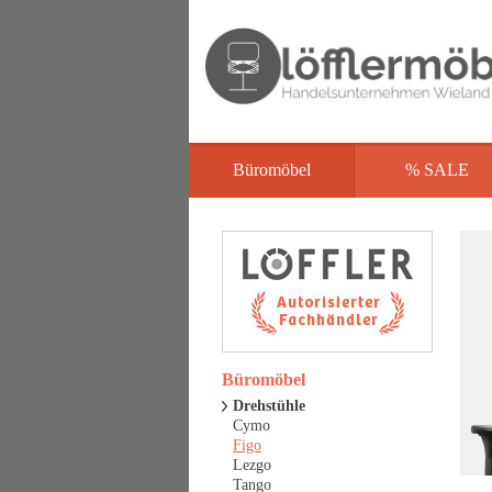
Büromöbel
% SALE
Büromöbel
Drehstühle
Cymo
Figo
Lezgo
Tango