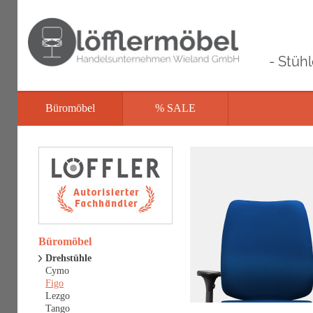
- Stüh
Büromöbel
% SALE
Büromöbel
Drehstühle
Cymo
Figo
Lezgo
Tango