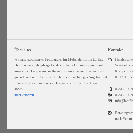
Über uns
Kontakt
Wir sind autorisierter Fachhändler für Möbel der Firma Löffler.
Handelsunt
Durch unsere zehnjährige Erfahrung beim Onlineshopping und
Wieland G
unsere Fachkompetenz im Bereich Ergonomie sind Sie bei uns in
Königsbrück
guten Händen. Stöbern Sie durch unser reichhaltiges Angebot und
01099 Dres
scheuen Sie sich nicht uns zu kontaktieren sollten Sie Fragen
haben.
0351 / 799 
mehr erfahren
0351 /
799 9
info@loeffl
Beratungste
nach Verein