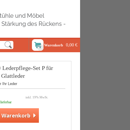
ostühle und Möbel
d Stärkung des Rückens -
0,00 €
Warenkorb
ederpflege-Set P für
 Glattleder
r Ihr Leder
inkl. 19% MwSt.
 lieferbar
n Warenkorb