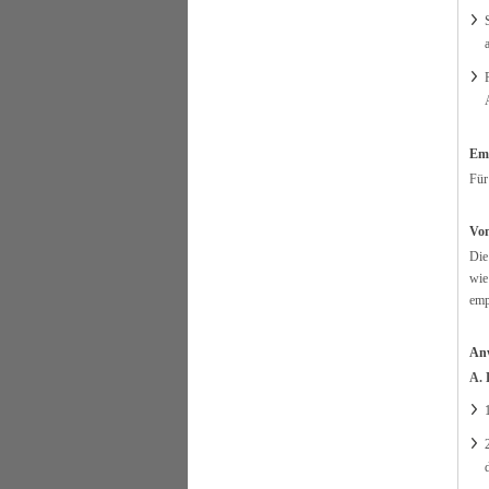
Em
Für
Von
Die
wie
emp
Anw
A. 