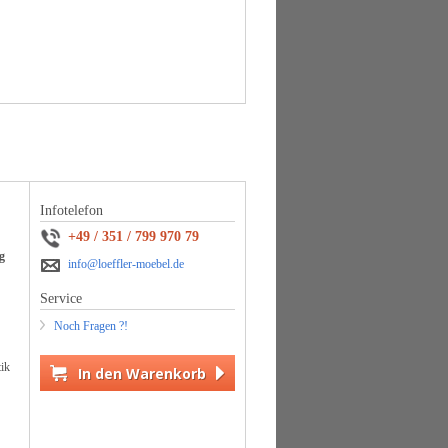
Infotelefon
+49 / 351 / 799 970 79
g
info@loeffler-moebel.de
Service
Noch Fragen ?!
tik
In den Warenkorb