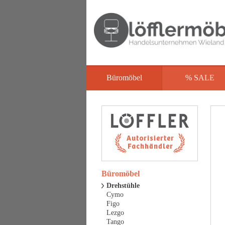
Büromöbel
% SALE
Büromöbel
Drehstühle
Cymo
Figo
Lezgo
Tango