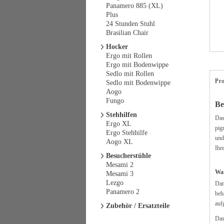
Panamero 885 (XL)
Plus
24 Stunden Stuhl
Brasilian Chair
Hocker
Ergo mit Rollen
Ergo mit Bodenwippe
Sedlo mit Rollen
Pr
Sedlo mit Bodenwippe
Aogo
Fungo
Be
Stehhilfen
Da
Ergo XL
pig
Ergo Stehhilfe
un
Aogo XL
Ihr
Besucherstühle
Mesami 2
War
Mesami 3
Lezgo
Dam
Panamero 2
beh
auf
Zubehör / Ersatzteile
Da