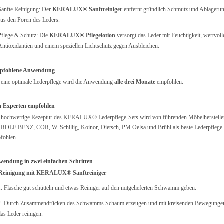
Sanfte Reinigung: Der
KERALUX® Sanftreiniger
entfernt gründlich Schmutz und Ablageru
aus den Poren des Leders.
Pflege & Schutz: Die
KERALUX® Pflegelotion
versorgt das Leder mit Feuchtigkeit, wertvoll
Antioxidantien und einem speziellen Lichtschutz gegen Ausbleichen.
pfohlene Anwendung
 eine optimale Lederpflege wird die Anwendung
alle drei Monate
empfohlen.
 Experten empfohlen
 hochwertige Rezeptur des KERALUX® Lederpflege-Sets wird von führenden Möbelherstelle
 ROLF BENZ, COR, W. Schillig, Koinor, Dietsch, PM Oelsa und Brühl als beste Lederpflege
fohlen.
endung in zwei einfachen Schritten
Reinigung mit KERALUX® Sanftreiniger
1. Flasche gut schütteln und etwas Reiniger auf den mitgelieferten Schwamm geben.
2. Durch Zusammendrücken des Schwamms Schaum erzeugen und mit kreisenden Bewegunge
das Leder reinigen.