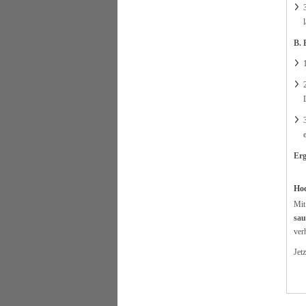
B. 
Erg
Hoc
Mi
sau
ver
Jet