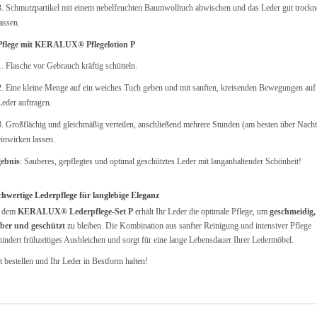
3. Schmutzpartikel mit einem nebelfeuchten Baumwolltuch abwischen und das Leder gut trockn
lassen.
Pflege mit KERALUX® Pflegelotion P
1. Flasche vor Gebrauch kräftig schütteln.
2. Eine kleine Menge auf ein weiches Tuch geben und mit sanften, kreisenden Bewegungen auf
Leder auftragen.
3. Großflächig und gleichmäßig verteilen, anschließend mehrere Stunden (am besten über Nacht
einwirken lassen.
ebnis
: Sauberes, gepflegtes und optimal geschütztes Leder mit langanhaltender Schönheit!
hwertige Lederpflege für langlebige Eleganz
t dem
KERALUX® Lederpflege-Set P
erhält Ihr Leder die optimale Pflege, um
geschmeidig,
ber und geschützt
zu bleiben. Die Kombination aus sanfter Reinigung und intensiver Pflege
hindert frühzeitiges Ausbleichen und sorgt für eine lange Lebensdauer Ihrer Ledermöbel.
zt bestellen und Ihr Leder in Bestform halten!