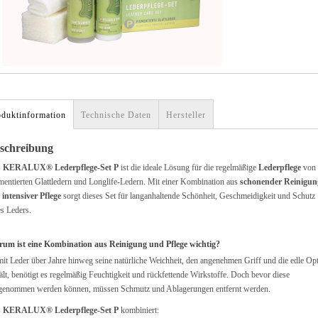
oduktinformation
Technische Daten
Hersteller
schreibung
s
KERALUX® Lederpflege-Set P
ist die ideale Lösung für die regelmäßige
Lederpflege
von
mentierten Glattledern und Longlife-Ledern. Mit einer Kombination aus
schonender Reinigun
d
intensiver Pflege
sorgt dieses Set für langanhaltende Schönheit, Geschmeidigkeit und Schutz
es Leders.
um ist eine Kombination aus Reinigung und Pflege wichtig?
it Leder über Jahre hinweg seine natürliche Weichheit, den angenehmen Griff und die edle Op
ält, benötigt es regelmäßig Feuchtigkeit und rückfettende Wirkstoffe. Doch bevor diese
genommen werden können, müssen Schmutz und Ablagerungen entfernt werden.
s
KERALUX® Lederpflege-Set P
kombiniert: